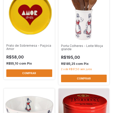
Prato de Sobremesa - Paçoca
Porta Colheres - Leite Moça
Amor
grande
R$58,00
R$195,00
R$55,10
com
Pix
R$185,25
com
Pix
2
x
de
R$97,50
sem juros