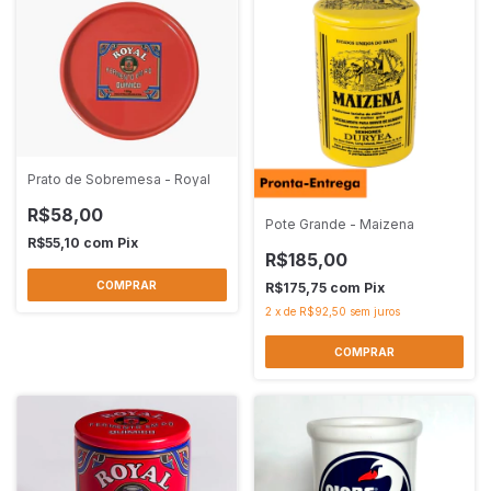
Prato de Sobremesa - Royal
R$58,00
Pote Grande - Maizena
R$55,10
com
Pix
R$185,00
R$175,75
com
Pix
2
x
de
R$92,50
sem juros