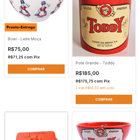
Bowl - Leite Moça
R$75,00
R$71,25
com
Pix
Pote Grande - Toddy
R$185,00
R$175,75
com
Pix
2
x
de
R$92,50
sem juros