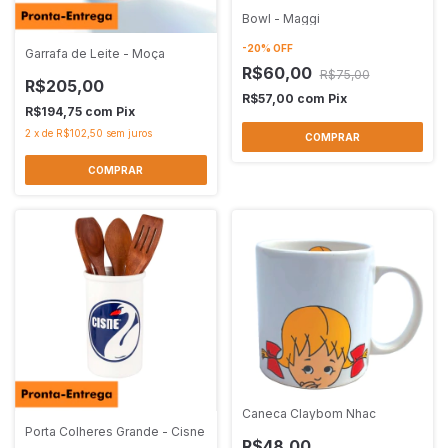
Bowl - Maggi
-
20
%
OFF
Garrafa de Leite - Moça
R$60,00
R$75,00
R$205,00
R$57,00
com
Pix
R$194,75
com
Pix
2
x
de
R$102,50
sem juros
Caneca Claybom Nhac
Porta Colheres Grande - Cisne
R$48,00