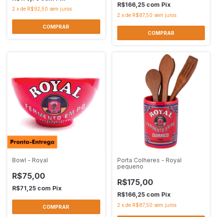
R$166,25
com
Pix
2
x
de
R$92,50
sem juros
2
x
de
R$87,50
sem juros
Bowl - Royal
Porta Colheres - Royal
pequeno
R$75,00
R$175,00
R$71,25
com
Pix
R$166,25
com
Pix
2
x
de
R$87,50
sem juros