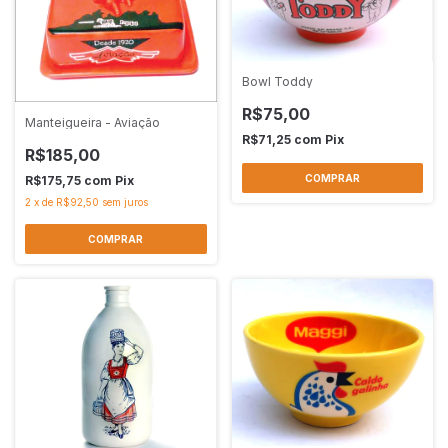
Bowl Toddy
R$75,00
Manteigueira - Aviação
R$71,25
com
Pix
R$185,00
R$175,75
com
Pix
2
x
de
R$92,50
sem juros