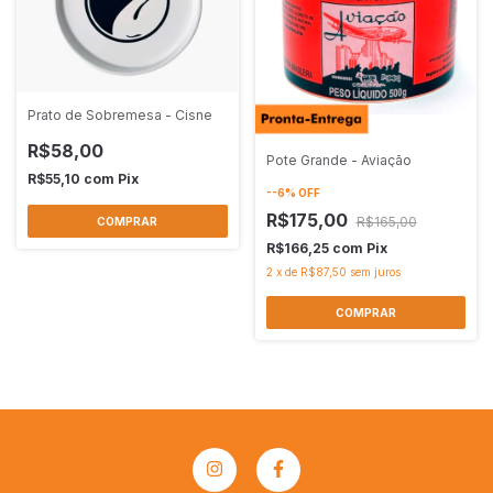
Prato de Sobremesa - Cisne
R$58,00
Pote Grande - Aviação
R$55,10
com
Pix
-
-6
%
OFF
R$175,00
R$165,00
R$166,25
com
Pix
2
x
de
R$87,50
sem juros