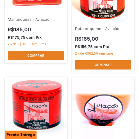
Manteigueira - Aviação
R$185,00
Pote pequeno - Aviação
R$175,75
com
Pix
R$165,00
2
x
de
R$92,50
sem juros
R$156,75
com
Pix
2
x
de
R$82,50
sem juros