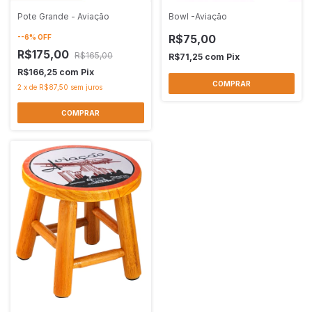
Pote Grande - Aviação
Bowl -Aviação
R$75,00
-
-6
%
OFF
R$175,00
R$165,00
R$71,25
com
Pix
R$166,25
com
Pix
2
x
de
R$87,50
sem juros