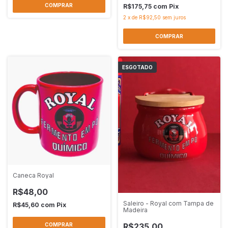
R$175,75
com
Pix
2
x
de
R$92,50
sem juros
ESGOTADO
Caneca Royal
R$48,00
Saleiro - Royal com Tampa de
R$45,60
com
Pix
Madeira
R$235,00