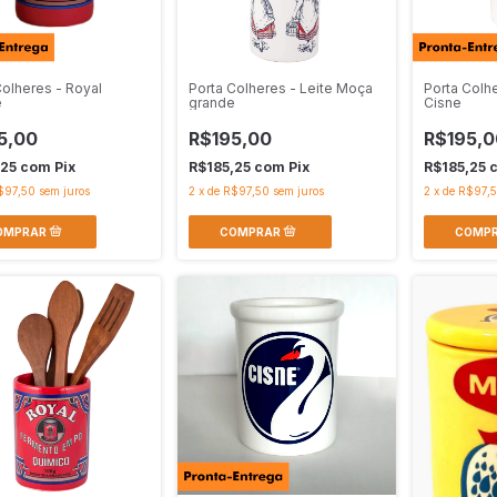
Colheres - Royal
Porta Colheres - Leite Moça
Porta Colh
e
grande
Cisne
5,00
R$195,00
R$195,0
,25
com
Pix
R$185,25
com
Pix
R$185,25
$97,50
sem juros
2
x
de
R$97,50
sem juros
2
x
de
R$97,