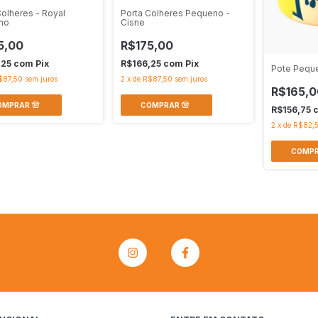
Colheres - Royal
Porta Colheres Pequeno -
no
Cisne
5,00
R$175,00
,25
com
Pix
R$166,25
com
Pix
Pote Pequ
$87,50
sem juros
2
x
de
R$87,50
sem juros
R$165,0
R$156,75
2
x
de
R$82,