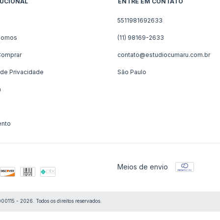
TUCIONAL
ENTRE EM CONTATO
o
5511981692633
Somos
(11) 98169-2633
omprar
contato@estudiocumaru.com.br
a de Privacidade
São Paulo
a
nto
Meios de envio
 - 2026. Todos os direitos reservados.