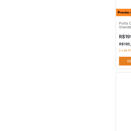
Porta 
Grand
R$19
R$185
2
x
de
R