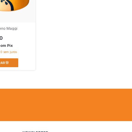
eno Maggi
0
com
Pix
50
sem juros