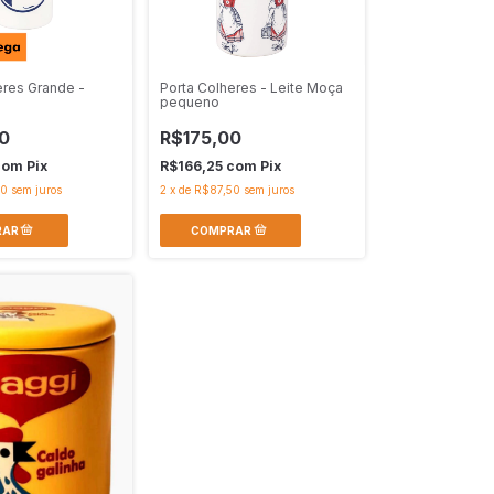
eres Grande -
Porta Colheres - Leite Moça
pequeno
0
R$175,00
com
Pix
R$166,25
com
Pix
50
sem juros
2
x
de
R$87,50
sem juros