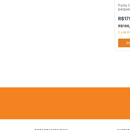
Porta 
peque
R$17
R$166
2
x
de
R