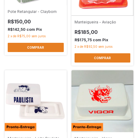
Pote Retangular - Claybom
R$150,00
Manteigueira - Aviação
R$142,50
com
Pix
R$185,00
2
x
de
R$75,00
sem juros
R$175,75
com
Pix
2
x
de
R$92,50
sem juros