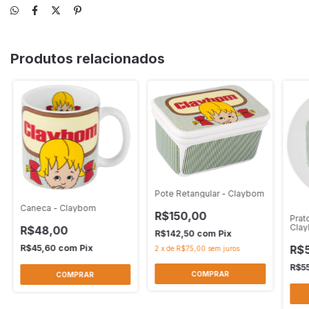
Produtos relacionados
Pote Retangular - Claybom
Caneca - Claybom
R$150,00
Prat
Cla
R$48,00
R$142,50
com
Pix
R$45,60
com
Pix
R$
2
x
de
R$75,00
sem juros
R$5